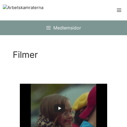
Hoppa
Me
till
innehåll
Medlemsidor
Filmer