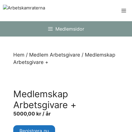
Hoppa
Me
till
innehåll
Medlemsidor
Hem
/
Medlem Arbetsgivare
/ Medlemskap
Arbetsgivare +
Medlemskap
Arbetsgivare +
5000,00
kr
/ år
Medlemskap
Registrera nu