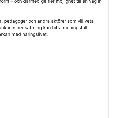
form – och därmed ge fler möjlighet till en väg in
a, pedagoger och andra aktörer som vill veta
unktionsnedsättning kan hitta meningsfull
rkan med näringslivet.