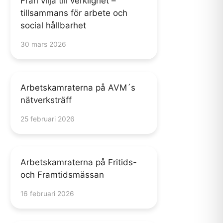
Från vilja till verklighet –
tillsammans för arbete och
social hållbarhet
30 mars 2026
Arbetskamraterna på AVM´s
nätverksträff
25 februari 2026
Arbetskamraterna på Fritids-
och Framtidsmässan
16 februari 2026