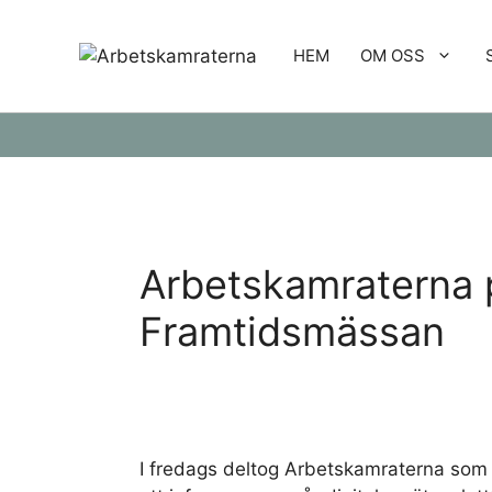
Hoppa
till
HEM
OM OSS
innehåll
Arbetskamraterna p
Framtidsmässan
I fredags deltog Arbetskamraterna som 