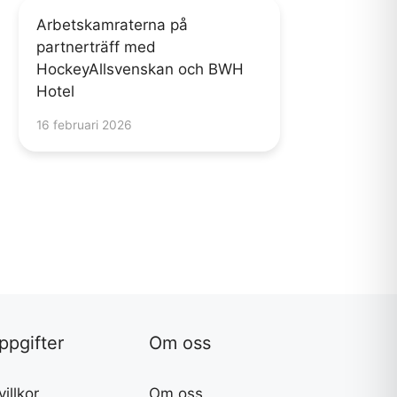
Arbetskamraterna på
partnerträff med
HockeyAllsvenskan och BWH
Hotel
16 februari 2026
ppgifter
Om oss
illkor
Om oss