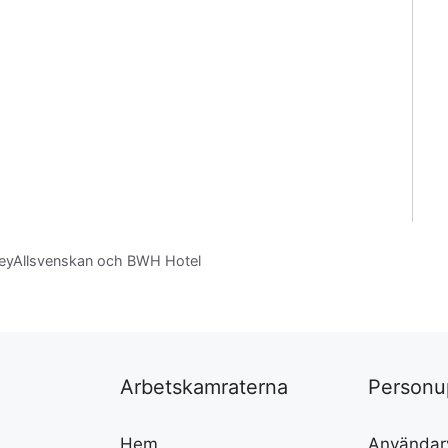
keyAllsvenskan och BWH Hotel
Arbetskamraterna
Personu
Hem
Användarv