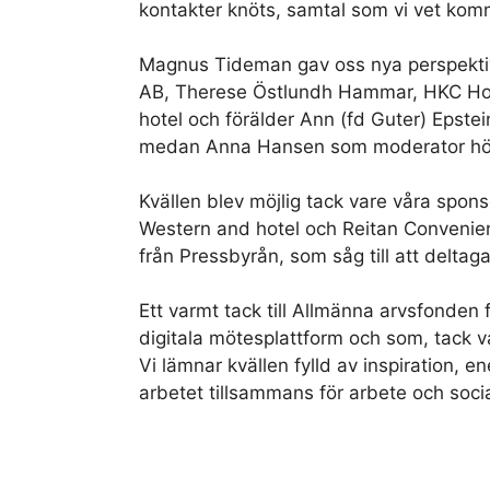
kontakter knöts, samtal som vi vet komm
Magnus Tideman gav oss nya perspektiv
AB
,
Therese Östlundh Hammar
,
HKC Ho
hotel
och förälder
Ann (fd Guter) Epstei
medan
Anna Hansen
som moderator hö
Kvällen blev möjlig tack vare våra spon
Western and hotel
och
Reitan Conveni
från
Pressbyrån
, som såg till att deltag
Ett varmt tack till
Allmänna arvsfonden
f
digitala mötesplattform och som, tack va
Vi lämnar kvällen fylld av inspiration, e
arbetet tillsammans för arbete och socia