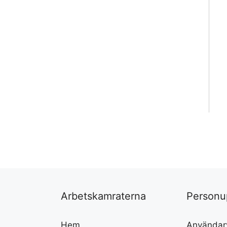
Arbetskamraterna
Personu
Hem
Användarv