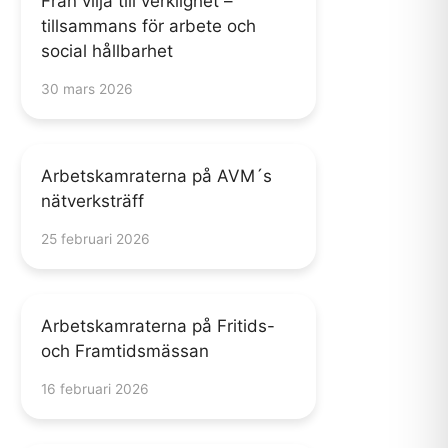
Från vilja till verklighet –
tillsammans för arbete och
social hållbarhet
30 mars 2026
Arbetskamraterna på AVM´s
nätverksträff
25 februari 2026
Arbetskamraterna på Fritids-
och Framtidsmässan
16 februari 2026