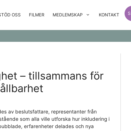
S
STÖD OSS
FILMER
MEDLEMSKAP
KONTAKT
lighet – tillsammans för
ållbarhet
ldes av beslutsfattare, representanter från
ående som alla ville utforska hur inkludering i
r bubblade, erfarenheter delades och nya