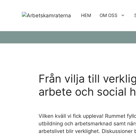
Hoppa
till
HEM
OM OSS
innehåll
Från vilja till verk
arbete och social h
Vilken kväll vi fick uppleva! Rummet fyl
utbildning och arbetsmarknad samt närst
arbetslivet blir verklighet. Diskussione