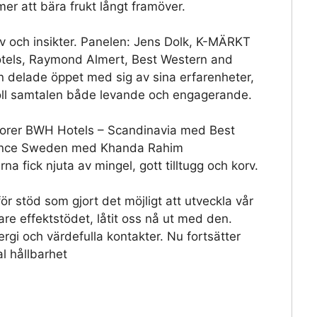
er att bära frukt långt framöver.
 och insikter. Panelen:
Jens Dolk
,
K-MÄRKT
tels
,
Raymond Almert
,
Best Western and
n
delade öppet med sig av sina erfarenheter,
ll samtalen både levande och engagerande.
sorer
BWH Hotels – Scandinavia
med
Best
ence Sweden
med Khanda Rahim
arna fick njuta av mingel, gott tilltugg och korv.
ör stöd som gjort det möjligt att utveckla vår
re effektstödet, låtit oss nå ut med den.
nergi och värdefulla kontakter. Nu fortsätter
l hållbarhet