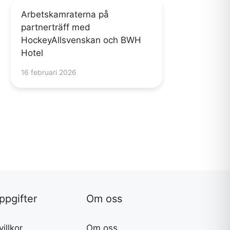
Arbetskamraterna på
partnerträff med
HockeyAllsvenskan och BWH
Hotel
16 februari 2026
ppgifter
Om oss
illkor
Om oss